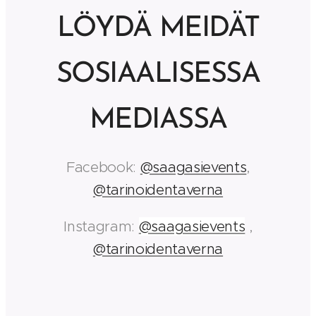
LÖYDÄ MEIDÄT
SOSIAALISESSA
MEDIASSA
Facebook:
@saagasievents
,
@tarinoidentaverna
Instagram:
@saagasievents
,
@tarinoidentaverna