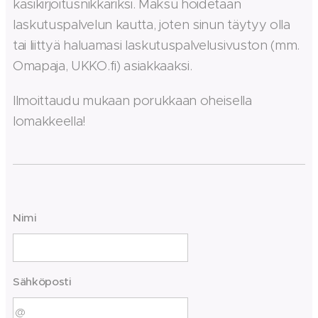
käsikirjoitusnikkariksi. Maksu hoidetaan
laskutuspalvelun kautta, joten sinun täytyy olla
tai liittyä haluamasi laskutuspalvelusivuston (mm.
Omapaja, UKKO.fi) asiakkaaksi.
Ilmoittaudu mukaan porukkaan oheisella
lomakkeella!
Nimi
Sähköposti