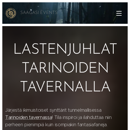
SAAGASI EVENTS
LASTENJUHLAT
TARINOIDEN
TAVERNALLA
Järjestä ikimuistoiset synttärit tunnelmallisessa
Tarinoiden tavernassa
! Tila inspiroi ja ilahduttaa niin
perheen pienimpiä kuin isompiakin fantasiafaneja.