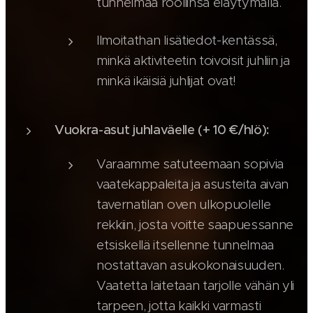
tunnelmaa rooliinsa eläytymällä.
Ilmoitathan lisätiedot-kentässä,
minkä aktiviteetin toivoisit juhliin ja
minkä ikäisiä juhlijat ovat!
Vuokra-asut juhlaväelle (+ 10 €/hlö):
Varaamme satuteemaan sopivia
vaatekappaleita ja asusteita aivan
tavernatilan oven ulkopuolelle
rekkiin, josta voitte saapuessanne
etsiskellä itsellenne tunnelmaa
nostattavan asukokonaisuuden.
Vaatetta laitetaan tarjolle vähän yli
tarpeen, jotta kaikki varmasti