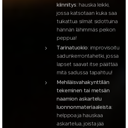
kiinnitys
: hauska leikki,
jossa katsotaan kuka saa
tuikattua silmät sidottuina
hännän lähimmäs peikon
peppua!
Tarinatuokio
: improvisoitu
sadunkerrontahetki, jossa
lapset saavat itse päättää
mitä sadussa tapahtuu!
Mehiläisvahakynttilän
tekeminen tai metsän
naamion askartelu
luonnonmateriaaleista
:
helppoa ja hauskaa
askartelua, joista jää