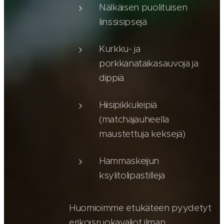
Nälkäisen puolituisen
linssisipsejä
Kurkku- ja
porkkanataikasauvoja ja
dippiä
Hiisipikkuleipiä
(matchajauheella
maustettuja keksejä)
Hammaskeijun
ksylitolipastilleja
Huomioimme etukäteen pyydetyt
erikoisruokavaliot ilman