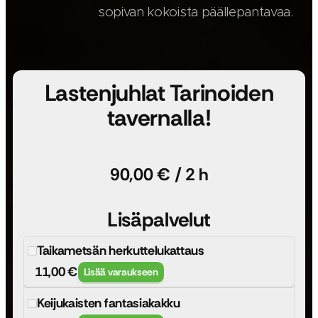
sopivan kokoista päällepantavaa.