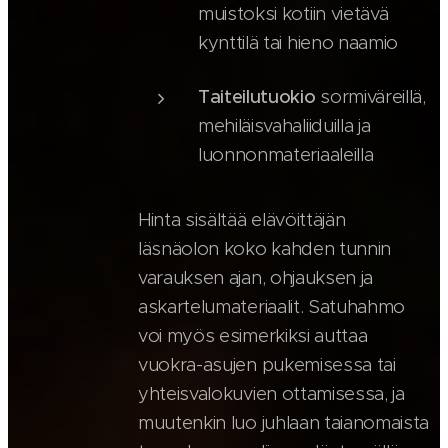
muistoksi kotiin vietävä
kynttilä tai hieno naamio
Taiteilutuokio
sormiväreillä,
mehiläisvahaliiduilla ja
luonnonmateriaaleilla
Hinta sisältää elävöittäjän
läsnäolon koko kahden tunnin
varauksen ajan, ohjauksen ja
askartelumateriaalit. Satuhahmo
voi myös esimerkiksi auttaa
vuokra-asujen pukemisessa tai
yhteisvalokuvien ottamisessa, ja
muutenkin luo juhlaan taianomaista