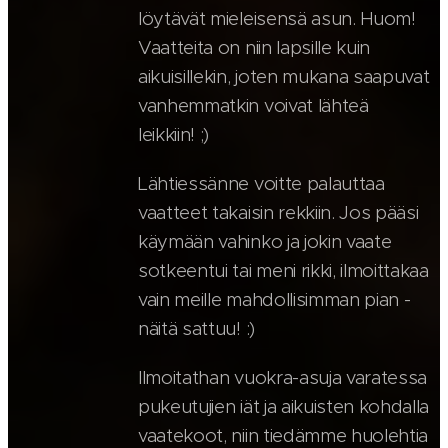
löytävät mieleisensä asun. Huom!
Vaatteita on niin lapsille kuin
aikuisillekin, joten mukana saapuvat
vanhemmatkin voivat lähteä
leikkiin! ;)
Lähtiessänne voitte palauttaa
vaatteet takaisin rekkiin. Jos pääsi
käymään vahinko ja jokin vaate
sotkeentui tai meni rikki, ilmoittakaa
vain meille mahdollisimman pian -
näitä sattuu! :)
Ilmoitathan vuokra-asuja varatessa
pukeutujien iät ja aikuisten kohdalla
vaatekoot, niin tiedämme huolehtia