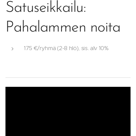
Satuseikkailu:
Pahalammen noita
175 €/ryhmä (2-8 hlö), sis. alv 10%