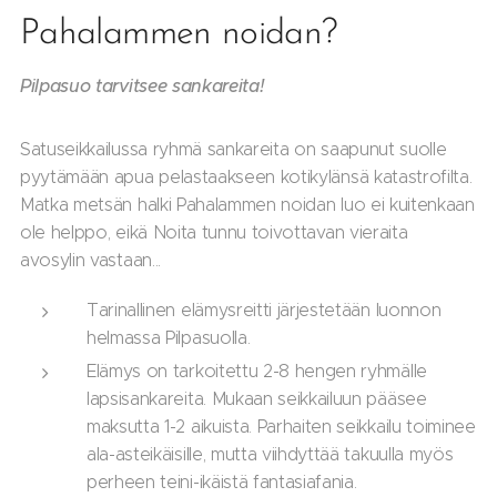
Pahalammen noidan?
Pilpasuo tarvitsee sankareita!
Satuseikkailussa ryhmä sankareita on saapunut suolle
pyytämään apua pelastaakseen kotikylänsä katastrofilta.
Matka metsän halki Pahalammen noidan luo ei kuitenkaan
ole helppo, eikä Noita tunnu toivottavan vieraita
avosylin vastaan...
Tarinallinen elämysreitti järjestetään luonnon
helmassa Pilpasuolla.
Elämys on tarkoitettu 2-8 hengen ryhmälle
lapsisankareita. Mukaan seikkailuun pääsee
maksutta 1-2 aikuista. Parhaiten seikkailu toiminee
ala-asteikäisille, mutta viihdyttää takuulla myös
perheen teini-ikäistä fantasiafania.