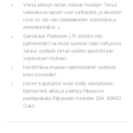
Varaa elämys lasten määrän mukaan. Tässä
seikkailussa lapset ovat sankareita, ja aikuisten
rooli on olla vain seikkailijoiden statisteina ja
aseenkantajina. ;)
Säävaraus. Pakkasen (-10 astetta sitä
kylmemmän) tai muun surkean sään sattuessa
varaus voidaan siirtää uuteen ajankohtaan
sopimuksen mukaan.
Huolehtikaa mukaan säänmukaiset vaatteet
koko porukalle!
Huom! Kuljetukset eivät sisälly elämykseen.
Elämysreitti alkaa ja päättyy Pilpasuon
parkkipaikalla (Pilpaselän metsätie 244, 90650
Oulu).