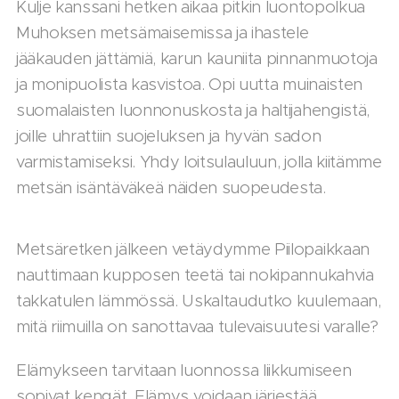
Kulje kanssani hetken aikaa pitkin luontopolkua
Muhoksen metsämaisemissa ja ihastele
jääkauden jättämiä, karun kauniita pinnanmuotoja
ja monipuolista kasvistoa. Opi uutta muinaisten
suomalaisten luonnonuskosta ja haltijahengistä,
joille uhrattiin suojeluksen ja hyvän sadon
varmistamiseksi. Yhdy loitsulauluun, jolla kiitämme
metsän isäntäväkeä näiden suopeudesta.
Metsäretken jälkeen vetäydymme Piilopaikkaan
nauttimaan kupposen teetä tai nokipannukahvia
takkatulen lämmössä. Uskaltaudutko kuulemaan,
mitä riimuilla on sanottavaa tulevaisuutesi varalle?
Elämykseen tarvitaan luonnossa liikkumiseen
sopivat kengät. Elämys voidaan järjestää