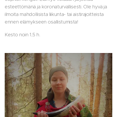
esteettömänä ja koronaturvallisesti. Ole hyvä ja
ilmoita mahdollisista liikunta- tai aistirajoitteista
ennen elämykseen osallistumista!
Kesto noin 1,5 h.